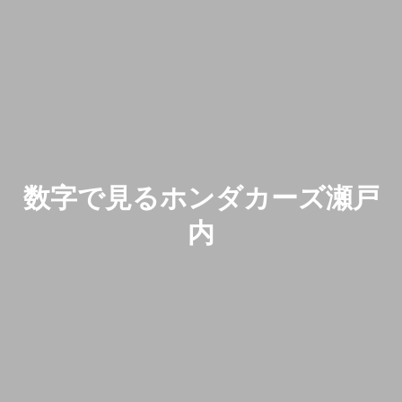
基本を知る
会社を知る
仕事を知る
数字で見るホンダカーズ瀬戸
仲間を知る
内
メディア
よくある質問
採用情報
コーポレートサイト