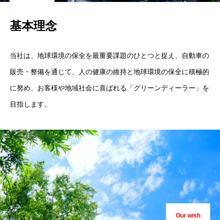
基本理念
当社は、地球環境の保全を最重要課題のひとつと捉え、自動車の
基本を知る
販売・整備を通じて、人の健康の維持と地球環境の保全に積極的
会社を知る
に努め、お客様や地域社会に喜ばれる「グリーンディーラー」を
目指します。
仕事を知る
仲間を知る
メディア
よくある質問
採用情報
Our wish