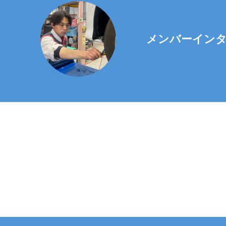
〒729-0141
広島県尾道市高
メンバーイン
メールアドレス：hon
※ 毎週水曜
させていただ
5. 個人情報
ご本人様が当
目をいただけ