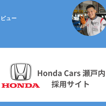
須町5127
タビュー
dacarssetouchi@outlook.jp
日、年末年始、ゴールデンウィーク期間、夏季休暇期間は翌営業
きます。
を提供されることの任意性について
社に個人情報を提供されるかどうかは任意によるものです。 た
ない場合、適切な対応ができない場合があります。