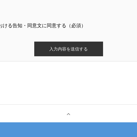
ス：hondacarssetouchi@outlook.jp
おける告知・同意文に同意する（必須）
利用目的
ため
の開示等の請求
当社に対してご自身の個人情報の開示等に関して、下記の当社
できます。その際、当社はお客様ご本人を確認させていただい
応いたします。
口】
ダカーズ瀬戸内 個人情報問合せ窓口