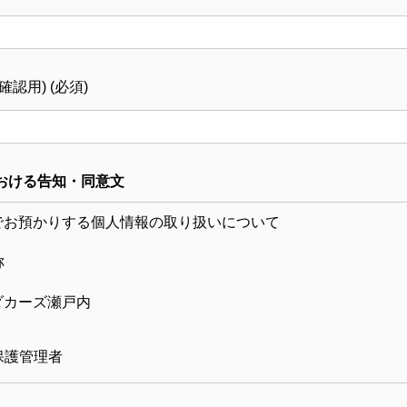
認用) (
必須
)
おける告知・同意文
でお預かりする個人情報の取り扱いについて
称
ダカーズ瀬戸内
の保護管理者
森