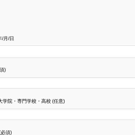
 年/月/日
須
)
学院・専門学校・高校 (
任意
)
(
必須
)