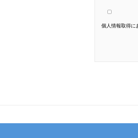
連絡先：メールアドレ
個人情報取得に
3. 個人情報の
・採用選考の
4. 個人情報
ご本人様は、
し出ることが
な期間内に対
【お問合せ窓
株式会社ホン